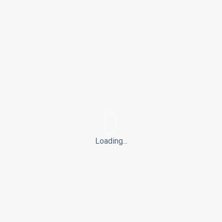
Facebook
3.1
K
App Store
+100
Google Play
+50
Kategorier
Loading...
Medborgerskabsprøven
(31)
Artikel
(20)
Indfødsretsprøven
(16)
Video
(12)
Indfødsret
(10)