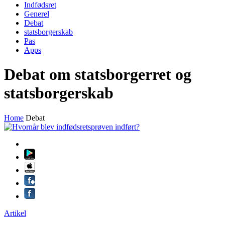
Indfødsret
Generel
Debat
statsborgerskab
Pas
Apps
Debat om statsborgerret og
statsborgerskab
Home
Debat
Artikel