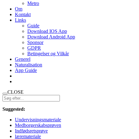
Metro
Om
Kontakt
Links
Guide
Download IOS App
Download Android App
Sponsor
GDPR
Betingelser og Vilkår
Generel
Naturalisation
App Guide
CLOSE
Suggested:
Undervisningsmateriale
Medborgerskabsprøven
Indfødsretsprøve
læremateriale