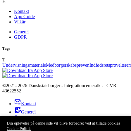
H
Kontakt
App Guide
Vilkår
Generel
GDPR
Tags
T
Undervisningsmateriale
Medborgerskabsprøven
Indfødsretsprøve
lærem
©2021- 2026 Danskstatsborger - Integrationcenter.dk - | CVR
43622552
Kontakt
Generel
App Guide
Din oplevelse på denne side vil blive forbedret ved at tillade cookies
GDPR
Cookie Politik