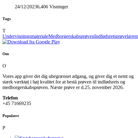
24/12/2023
6,406 Visninger
Tags
T
Undervisningsmateriale
Medborgerskabsprøven
Indfødsretsprøve
lærem
Om
O
Vores app giver det dig ubegrænset adgang, og giver dig et nemt og
stærk værktøj i høj kvalitet for at bestå prøven til indfødsrets og
medborgerskabsprøven. Næste prøve er d.25. november 2026.
Telefon
+45 71669235
Populære
P