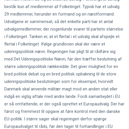
består kun af medlemmer af Folketinget. Typisk har et udvalg
29 medlemmer, herunder en formand og en næstformand.
Udvalgene er sammensat, så det enkelte parti har et antal
udvalgsmedlemmer, der nogenlunde svarer til partiets størrelse
i Folketinget. Tanken er, at et flertal i et udvalg skal afspejle et
flertal i Folketinget. Ifølge grundloven skal der være et
udenrigspolitisk nævn. Regeringen har pligt til at rådføre sig
med Det Udenrigspolitiske Nævn, før den træffer beslutning af
større udenrigspolitisk rækkevidde. Det giver mulighed for en
bred politisk debat og en bred politisk opbakning til de store
udenrigspolitiske beslutninger som for eksempel, hvorvidt
Danmark skal anvende militær magt mod en anden stat eller
indgå en vigtig aftale med andre lande. Fordi samarbejdet i EU
er så omfattende, er der også oprettet et Europaudvalg. Der har
først og fremmest til opgave at føre kontrol med den danske
EU-politik. I større sager skal regeringen derfor spørge
Europaudvalget til råds, før den tager til forhandlinger i EU.