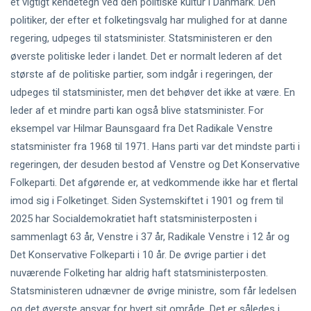
et vigtigt kendetegn ved den politiske kultur i Danmark. Den
politiker, der efter et folketingsvalg har mulighed for at danne
regering, udpeges til statsminister. Statsministeren er den
øverste politiske leder i landet. Det er normalt lederen af det
største af de politiske partier, som indgår i regeringen, der
udpeges til statsminister, men det behøver det ikke at være. En
leder af et mindre parti kan også blive statsminister. For
eksempel var Hilmar Baunsgaard fra Det Radikale Venstre
statsminister fra 1968 til 1971. Hans parti var det mindste parti i
regeringen, der desuden bestod af Venstre og Det Konservative
Folkeparti. Det afgørende er, at vedkommende ikke har et flertal
imod sig i Folketinget. Siden Systemskiftet i 1901 og frem til
2025 har Socialdemokratiet haft statsministerposten i
sammenlagt 63 år, Venstre i 37 år, Radikale Venstre i 12 år og
Det Konservative Folkeparti i 10 år. De øvrige partier i det
nuværende Folketing har aldrig haft statsministerposten.
Statsministeren udnævner de øvrige ministre, som får ledelsen
og det øverste ansvar for hvert sit område. Det er således i