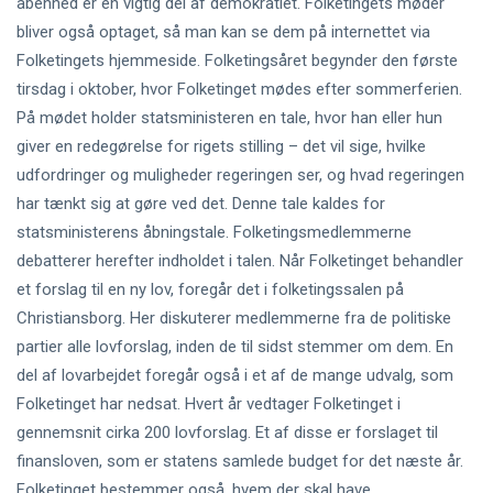
åbenhed er en vigtig del af demokratiet. Folketingets møder
bliver også optaget, så man kan se dem på internettet via
Folketingets hjemmeside. Folketingsåret begynder den første
tirsdag i oktober, hvor Folketinget mødes efter sommerferien.
På mødet holder statsministeren en tale, hvor han eller hun
giver en redegørelse for rigets stilling – det vil sige, hvilke
udfordringer og muligheder regeringen ser, og hvad regeringen
har tænkt sig at gøre ved det. Denne tale kaldes for
statsministerens åbningstale. Folketingsmedlemmerne
debatterer herefter indholdet i talen. Når Folketinget behandler
et forslag til en ny lov, foregår det i folketingssalen på
Christiansborg. Her diskuterer medlemmerne fra de politiske
partier alle lovforslag, inden de til sidst stemmer om dem. En
del af lovarbejdet foregår også i et af de mange udvalg, som
Folketinget har nedsat. Hvert år vedtager Folketinget i
gennemsnit cirka 200 lovforslag. Et af disse er forslaget til
finansloven, som er statens samlede budget for det næste år.
Folketinget bestemmer også, hvem der skal have