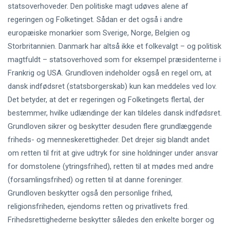
statsoverhoveder. Den politiske magt udøves alene af
regeringen og Folketinget. Sådan er det også i andre
europæiske monarkier som Sverige, Norge, Belgien og
Storbritannien. Danmark har altså ikke et folkevalgt – og politisk
magtfuldt – statsoverhoved som for eksempel præsidenterne i
Frankrig og USA. Grundloven indeholder også en regel om, at
dansk indfødsret (statsborgerskab) kun kan meddeles ved lov.
Det betyder, at det er regeringen og Folketingets flertal, der
bestemmer, hvilke udlændinge der kan tildeles dansk indfødsret.
Grundloven sikrer og beskytter desuden flere grundlæggende
friheds- og menneskerettigheder. Det drejer sig blandt andet
om retten til frit at give udtryk for sine holdninger under ansvar
for domstolene (ytringsfrihed), retten til at mødes med andre
(forsamlingsfrihed) og retten til at danne foreninger.
Grundloven beskytter også den personlige frihed,
religionsfriheden, ejendoms retten og privatlivets fred.
Frihedsrettighederne beskytter således den enkelte borger og