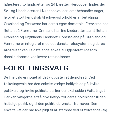
højesteret, to landsretter og 24 byretter. Herudover findes der
Sø- og Handelsretten i København, der især behandler sager,
hvor et stort kendskab til erhvervsforhold er af betydning.
Grønland og Færøerne har deres egne domstole. Færøerne har
Retten på Færøerne. Grønland har fire kredsretter samt Retten i
Grønland og Grønlands Landsret. Domstolene på Grønland og
Færøerne er integreret med det danske retssystem, og deres
afgørelser kan i sidste ende ankes til Højesteret ligesom
danske domme ved lavere retsinstanser.
FOLKETINGSVALG
De frie valg er noget af det vigtigste i et demokrati. Ved
folketingsvalg har den enkelte vælger indflydelse på, hvilke
politikere og hvilke politiske partier der skal sidde i Folketinget.
Her kan vælgerne altså give udtryk for deres holdninger til den
hidtidige politik og til den politik, de ønsker fremover. Den
enkelte vælger har ikke pligt til at stemme ved et folketingsvalg.