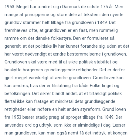
1953. Meget har ændret sig i Danmark de sidste 175 år. Men
mange af principperne og store dele af teksten i den nyeste
grundlov stammer helt tilbage fra grundloven i 1849. Det
fremhæves ofte, at grundloven er en fast, men rummelig
ramme om det danske folkestyre. Den er formuleret så
generelt, at det politiske liv har kunnet forandre sig, uden at det
har været nødvendigt at ændre bestemmelserne i grundloven.
Grundloven skal være med til at sikre politisk stabilitet og
beskytte borgernes grundlæggende rettigheder. Det er derfor
gjort meget vanskeligt at ændre grundloven. Grundloven kan
kun ændres, hvis der er tilslutning fra både Folke tinget og
befolkningen. Det sikrer blandt andet, at et tilfældigt politisk
flertal ikke kan fratage et mindretal dets grundlæggende
rettigheder eller indføre en helt anden styreform. Grund loven
fra 1953 bærer stadig præg af sproget tilbage fra 1849. Der
anvendes ord og udtryk, som ikke er almindelige i dag. Læser
man grundloven, kan man også nemt få det indtryk, at kongen