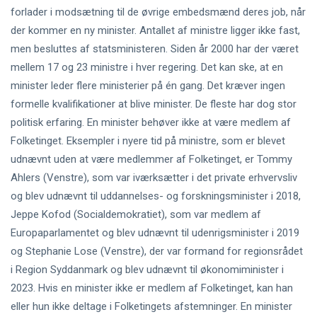
forlader i modsætning til de øvrige embedsmænd deres job, når
der kommer en ny minister. Antallet af ministre ligger ikke fast,
men besluttes af statsministeren. Siden år 2000 har der været
mellem 17 og 23 ministre i hver regering. Det kan ske, at en
minister leder flere ministerier på én gang. Det kræver ingen
formelle kvalifikationer at blive minister. De fleste har dog stor
politisk erfaring. En minister behøver ikke at være medlem af
Folketinget. Eksempler i nyere tid på ministre, som er blevet
udnævnt uden at være medlemmer af Folketinget, er Tommy
Ahlers (Venstre), som var iværksætter i det private erhvervsliv
og blev udnævnt til uddannelses- og forskningsminister i 2018,
Jeppe Kofod (Socialdemokratiet), som var medlem af
Europaparlamentet og blev udnævnt til udenrigsminister i 2019
og Stephanie Lose (Venstre), der var formand for regionsrådet
i Region Syddanmark og blev udnævnt til økonomiminister i
2023. Hvis en minister ikke er medlem af Folketinget, kan han
eller hun ikke deltage i Folketingets afstemninger. En minister