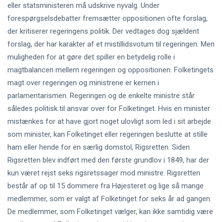
eller statsministeren må udskrive nyvalg. Under
forespørgselsdebatter fremsætter oppositionen ofte forslag,
der kritiserer regeringens politik. Der vedtages dog sjældent
forslag, der har karakter af et mistillidsvotum til regeringen. Men
muligheden for at gøre det spiller en betydelig rolle i
magtbalancen mellem regeringen og oppositionen. Folketingets
magt over regeringen og ministrene er kernen i
parlamentarismen. Regeringen og de enkelte ministre står
således politisk til ansvar over for Folketinget. Hvis en minister
mistænkes for at have gjort noget ulovligt som led i sit arbejde
som minister, kan Folketinget eller regeringen beslutte at stille
ham eller hende for en særlig domstol, Rigsretten. Siden
Rigsretten blev indført med den første grundlov i 1849, har der
kun været rejst seks rigsretssager mod ministre. Rigsretten
består af op til 15 dommere fra Højesteret og lige så mange
medlemmer, som er valgt af Folketinget for seks år ad gangen.
De medlemmer, som Folketinget vælger, kan ikke samtidig være