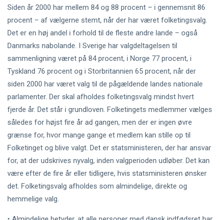
Siden år 2000 har mellem 84 og 88 procent – i gennemsnit 86
procent – af vælgerne stemt, når der har været folketingsvalg.
Det er en høj andel i forhold til de fleste andre lande – også
Danmarks nabolande. I Sverige har valgdeltagelsen til
sammenligning været på 84 procent, i Norge 77 procent, i
Tyskland 76 procent og i Storbritannien 65 procent, når der
siden 2000 har været valg til de pågældende landes nationale
parlamenter. Der skal afholdes folketingsvalg mindst hvert
fjerde år. Det står i grundloven. Folketingets medlemmer vælges
således for højst fire år ad gangen, men der er ingen øvre
grænse for, hvor mange gange et medlem kan stille op til
Folketinget og blive valgt. Det er statsministeren, der har ansvar
for, at der udskrives nyvalg, inden valgperioden udløber. Det kan
være efter de fire år eller tidligere, hvis statsministeren ønsker
det. Folketingsvalg afholdes som almindelige, direkte og
hemmelige valg.
• Almindelige betyder, at alle personer med dansk indfødsret har