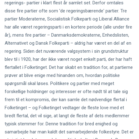
regerings- partier i klart flest år samlet set. Derfor omtales
disse fire partier ofte som ’de regeringsbærende' partier. Tre
partier Moderaterne, Socialistisk Folkeparti og Liberal Alliance
har alle været regeringsparti i en kortere periode (alle under fire
år), mens fire partier – Danmarksdemokraterne, Enhedslisten,
Alternativet og Dansk Folkeparti – aldrig har været en del af en
regering. Siden det nuværende valgsystem i sin grundstruktur
blev til i 1920, har der ikke været noget enkelt parti, der har haft
flertallet i Folketinget. Det har skabt en tradition for, at partierne
prøver at blive enige med hinanden om, hvordan politiske
spørgsmål skal løses. Politikere og partier med meget
forskellige holdninger og interesser er ofte nødt til at tale sig
frem til et kompromis, der kan samle det nødvendige flertal i
Folketinget – og Folketinget vedtager de fleste love med et
bredt flertal, det vil sige, at langt de fleste af dets medlemmer
typisk stemmer for. Denne tradition for bred enighed og
samarbejde har man kaldt det samarbejdende folkestyre. Det er