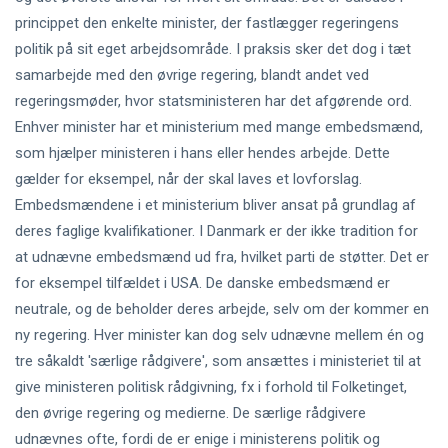
princippet den enkelte minister, der fastlægger regeringens
politik på sit eget arbejdsområde. I praksis sker det dog i tæt
samarbejde med den øvrige regering, blandt andet ved
regeringsmøder, hvor statsministeren har det afgørende ord.
Enhver minister har et ministerium med mange embedsmænd,
som hjælper ministeren i hans eller hendes arbejde. Dette
gælder for eksempel, når der skal laves et lovforslag.
Embedsmændene i et ministerium bliver ansat på grundlag af
deres faglige kvalifikationer. I Danmark er der ikke tradition for
at udnævne embedsmænd ud fra, hvilket parti de støtter. Det er
for eksempel tilfældet i USA. De danske embedsmænd er
neutrale, og de beholder deres arbejde, selv om der kommer en
ny regering. Hver minister kan dog selv udnævne mellem én og
tre såkaldt 'særlige rådgivere', som ansættes i ministeriet til at
give ministeren politisk rådgivning, fx i forhold til Folketinget,
den øvrige regering og medierne. De særlige rådgivere
udnævnes ofte, fordi de er enige i ministerens politik og