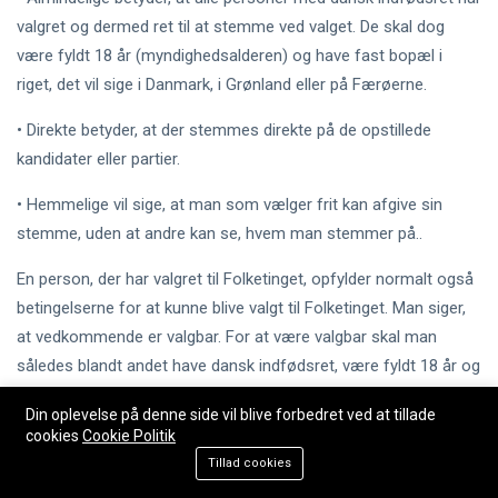
valgret og dermed ret til at stemme ved valget. De skal dog
være fyldt 18 år (myndighedsalderen) og have fast bopæl i
riget, det vil sige i Danmark, i Grønland eller på Færøerne.
• Direkte betyder, at der stemmes direkte på de opstillede
kandidater eller partier.
• Hemmelige vil sige, at man som vælger frit kan afgive sin
stemme, uden at andre kan se, hvem man stemmer på..
En person, der har valgret til Folketinget, opfylder normalt også
betingelserne for at kunne blive valgt til Folketinget. Man siger,
at vedkommende er valgbar. For at være valgbar skal man
således blandt andet have dansk indfødsret, være fyldt 18 år og
have fast bopæl i riget (Danmark, Færøerne eller Grønland).
Din oplevelse på denne side vil blive forbedret ved at tillade
Men man må ikke være straffet for noget, som i folks øjne gør
cookies
Cookie Politik
én uværdig til at sidde i Folketinget. Det er Folketinget, der
Tillad cookies
bestemmer, om et dømt medlem skal anses som uværdigt.