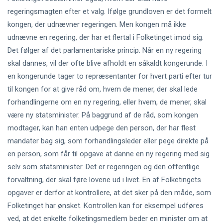
regeringsmagten efter et valg. Ifølge grundloven er det formelt
kongen, der udnævner regeringen. Men kongen må ikke
udnævne en regering, der har et flertal i Folketinget imod sig.
Det følger af det parlamentariske princip. Når en ny regering
skal dannes, vil der ofte blive afholdt en såkaldt kongerunde. I
en kongerunde tager to repræsentanter for hvert parti efter tur
til kongen for at give råd om, hvem de mener, der skal lede
forhandlingerne om en ny regering, eller hvem, de mener, skal
være ny statsminister. På baggrund af de råd, som kongen
modtager, kan han enten udpege den person, der har flest
mandater bag sig, som forhandlingsleder eller pege direkte på
en person, som får til opgave at danne en ny regering med sig
selv som statsminister. Det er regeringen og den offentlige
forvaltning, der skal føre lovene ud i livet. En af Folketingets
opgaver er derfor at kontrollere, at det sker på den måde, som
Folketinget har ønsket. Kontrollen kan for eksempel udføres
ved, at det enkelte folketingsmedlem beder en minister om at