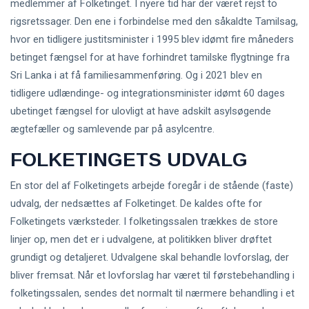
medlemmer af Folketinget. I nyere tid har der været rejst to
rigsretssager. Den ene i forbindelse med den såkaldte Tamilsag,
hvor en tidligere justitsminister i 1995 blev idømt fire måneders
betinget fængsel for at have forhindret tamilske flygtninge fra
Sri Lanka i at få familiesammenføring. Og i 2021 blev en
tidligere udlændinge- og integrationsminister idømt 60 dages
ubetinget fængsel for ulovligt at have adskilt asylsøgende
ægtefæller og samlevende par på asylcentre.
FOLKETINGETS UDVALG
En stor del af Folketingets arbejde foregår i de stående (faste)
udvalg, der nedsættes af Folketinget. De kaldes ofte for
Folketingets værksteder. I folketingssalen trækkes de store
linjer op, men det er i udvalgene, at politikken bliver drøftet
grundigt og detaljeret. Udvalgene skal behandle lovforslag, der
bliver fremsat. Når et lovforslag har været til førstebehandling i
folketingssalen, sendes det normalt til nærmere behandling i et