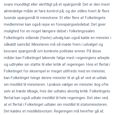
svare mundtligt eller skriftligt på et spørgsmål. Det er den mest
almindelige måde at føre kontrol på, og der stilles hvert år flere
tusinde spørgsmål til ministrene. Et eller flere af Folketingets
medlemmer kan også rejse en forespørgselsdebat. Det giver
mulighed for en noget længere debat i folketingssalen.
Folketingets stående (faste) udvalg kan også kalde en minister i
såkaldt samråd. Ministeren må så møde frem i udvalget og
besvare spørgsmål om konkrete politiske emner. På disse
måder kan Folketinget løbende følge med i regeringens arbejde
og udtrykke sin støtte til eller kritik af regeringen. Hvis et flertal i
Folketinget for eksempel er meget utilfreds med en minister,
kan Folketinget tvinge denne minister til at gå af ved at udtale
sin mistillid til ministeren. I praksis vælger en minister dog ofte
selv at træde tilbage, hvis der udtales alvorlig kritik. Folketingets
flertal kan også udtale mistillid til hele regeringen. Det sker ved,
at et flertal i Folketinget udtaler sin mistillid til statsministeren.
Det kaldes et mistillidsvotum. Regeringen må herefter gå af,