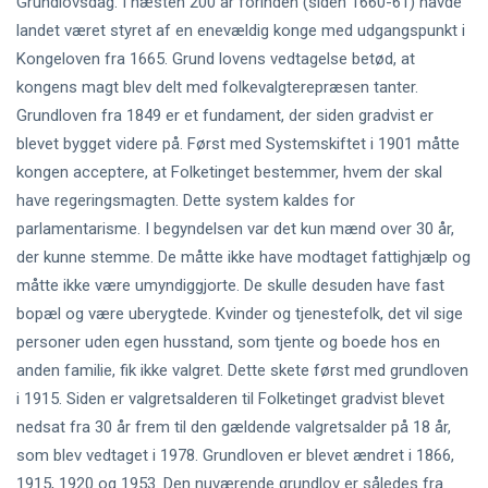
Grundlovsdag. I næsten 200 år forinden (siden 1660-61) havde
landet været styret af en enevældig konge med udgangspunkt i
Kongeloven fra 1665. Grund lovens vedtagelse betød, at
kongens magt blev delt med folkevalgterepræsen tanter.
Grundloven fra 1849 er et fundament, der siden gradvist er
blevet bygget videre på. Først med Systemskiftet i 1901 måtte
kongen acceptere, at Folketinget bestemmer, hvem der skal
have regeringsmagten. Dette system kaldes for
parlamentarisme. I begyndelsen var det kun mænd over 30 år,
der kunne stemme. De måtte ikke have modtaget fattighjælp og
måtte ikke være umyndiggjorte. De skulle desuden have fast
bopæl og være uberygtede. Kvinder og tjenestefolk, det vil sige
personer uden egen husstand, som tjente og boede hos en
anden familie, fik ikke valgret. Dette skete først med grundloven
i 1915. Siden er valgretsalderen til Folketinget gradvist blevet
nedsat fra 30 år frem til den gældende valgretsalder på 18 år,
som blev vedtaget i 1978. Grundloven er blevet ændret i 1866,
1915, 1920 og 1953. Den nuværende grundlov er således fra