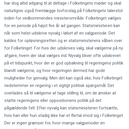
har dog altid adgang til at deltage i Folketingets møder og skal
naturligvis også fremlægge lovforslag på Folketingets talerstol
inden for vedkommendes ministerområde. Folketinget vælges
for en periode på højst fire år ad gangen. Statsministeren kan
når som helst udskrive nyvalg i løbet af en valgperiode. Det
kaldes for opløsningsretten og er statsministerens våben over
for Folketinget. For hvis der udskrives valg, skal vælgerne på ny
afgøre, hvem der skal vælges ind. Nyvalg bliver ofte udskrevet
på et tidspunkt, hvor der er god opbakning til regeringens politik
blandt vælgerne, og hvor regeringen dermed har gode
muligheder for genvalg. Men det kan også ske, hvis Folketinget
nedstemmer en regering i et vigtigt politisk spørgsmål. Det
overlades så til vælgerne at tage stilling til, om de ønsker at
støtte regeringens eller oppositionens politik på det
pågældende felt. Efter nyvalg kan statsministeren fortsætte,
hvis han eller hun stadig ikke har et flertal imod sig i Folketinget.
Der er ingen grænser for, hvor mange valgperioder en