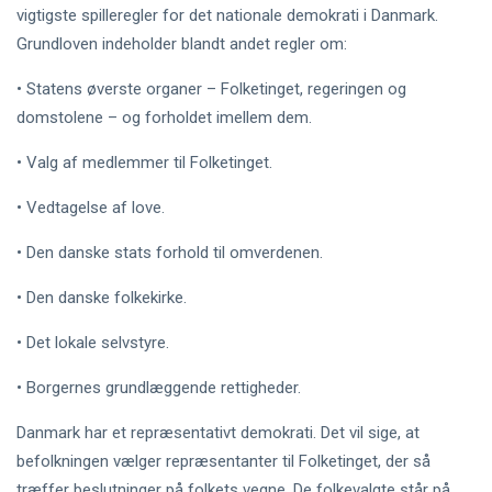
vigtigste spilleregler for det nationale demokrati i Danmark.
Grundloven indeholder blandt andet regler om:
• Statens øverste organer – Folketinget, regeringen og
domstolene – og forholdet imellem dem.
• Valg af medlemmer til Folketinget.
• Vedtagelse af love.
• Den danske stats forhold til omverdenen.
• Den danske folkekirke.
• Det lokale selvstyre.
• Borgernes grundlæggende rettigheder.
Danmark har et repræsentativt demokrati. Det vil sige, at
befolkningen vælger repræsentanter til Folketinget, der så
træffer beslutninger på folkets vegne. De folkevalgte står på