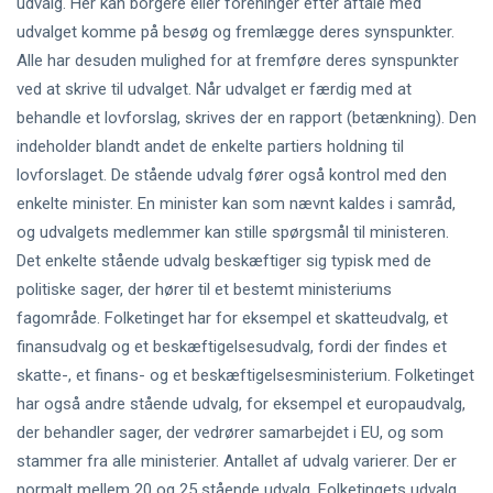
udvalg. Her kan borgere eller foreninger efter aftale med
udvalget komme på besøg og fremlægge deres synspunkter.
Alle har desuden mulighed for at fremføre deres synspunkter
ved at skrive til udvalget. Når udvalget er færdig med at
behandle et lovforslag, skrives der en rapport (betænkning). Den
indeholder blandt andet de enkelte partiers holdning til
lovforslaget. De stående udvalg fører også kontrol med den
enkelte minister. En minister kan som nævnt kaldes i samråd,
og udvalgets medlemmer kan stille spørgsmål til ministeren.
Det enkelte stående udvalg beskæftiger sig typisk med de
politiske sager, der hører til et bestemt ministeriums
fagområde. Folketinget har for eksempel et skatteudvalg, et
finansudvalg og et beskæftigelsesudvalg, fordi der findes et
skatte-, et finans- og et beskæftigelsesministerium. Folketinget
har også andre stående udvalg, for eksempel et europaudvalg,
der behandler sager, der vedrører samarbejdet i EU, og som
stammer fra alle ministerier. Antallet af udvalg varierer. Der er
normalt mellem 20 og 25 stående udvalg. Folketingets udvalg