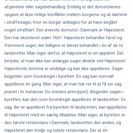
afgørelser eller sagsbehandling. Endelig er det domstolenes
opgave at løse retlige konflikter mellem borgerne og at dømme
i straffesager, hvor en borger anklages for at have begået
noget strafbart. Den øverste domstol i Danmark er Højesteret.
Den har eksisteret siden 1661. Højesteret behandler først og
fremmest sager, der tidligere er blevet behandlet i én af de to
landsretter. Man siger derfor, at Højesteret er en appelret. Det
betyder, at man ikke kan anlægge sager direkte ved Højesteret.
Højesterets domme er endelige og kan ikke appelleres. Sager
begynder som hovedregel i byretten. En sag kan normalt
appelleres én gang. Man siger, at man har ret til at få sin sag
prøvet i to instanser (to-instans princippet). Begynder sagen i
byretten, kan den som hovedregel appelleres til landsretten. En
sag, der er appelleret fra byretten til landsretten, kan appelleres
til Højesteret med en særlig tilladelse. Man siger, at byretten er
den første retsinstans i Danmark, landsretten den anden, og
Højesteret den tredje og sidste retsinstans. Der er én