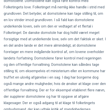
domstolene. Domstolene kan også føre kontrol med
Folketingets love. Folketinget må nemlig ikke handle i strid med
grundloven. Det betyder, at domstolene kan tage stilling til, om
en lov strider imod grundloven. I så fald kan domstolene
underkende loven, selv om den er vedtaget af et flertal i
Folketinget. De danske domstole har dog hidtil været meget
forsigtige med at underkende love, selv om det faktisk er sket. I
en del andre lande er det mere almindeligt, at domstolene
foretager en mere indgående kontrol af, om lovene overholder
landets forfatning. Domstolene fører kontrol med regeringen
og den offentlige forvaltning. Domstolene kan således tage
stilling til, om eksempelvis et ministerium eller en kommune har
truffet en ulovlig afgørelse i en sag. I dag har borgerne dog
også mange andre muligheder, hvis de ønsker at klage over den
offentlige forvaltning. Der er for eksempel etableret flere nævn,
der supplerer domstolene og har til opgave at afgøre
klagesager. Der er også adgang til at klage til folketingets
ombudsmand, der kan udtale kritik af myndighedernes