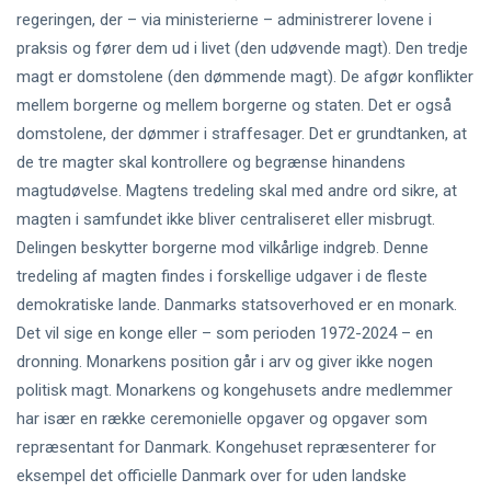
regeringen, der – via ministerierne – administrerer lovene i
praksis og fører dem ud i livet (den udøvende magt). Den tredje
magt er domstolene (den dømmende magt). De afgør konflikter
mellem borgerne og mellem borgerne og staten. Det er også
domstolene, der dømmer i straffesager. Det er grundtanken, at
de tre magter skal kontrollere og begrænse hinandens
magtudøvelse. Magtens tredeling skal med andre ord sikre, at
magten i samfundet ikke bliver centraliseret eller misbrugt.
Delingen beskytter borgerne mod vilkårlige indgreb. Denne
tredeling af magten findes i forskellige udgaver i de fleste
demokratiske lande. Danmarks statsoverhoved er en monark.
Det vil sige en konge eller – som perioden 1972-2024 – en
dronning. Monarkens position går i arv og giver ikke nogen
politisk magt. Monarkens og kongehusets andre medlemmer
har især en række ceremonielle opgaver og opgaver som
repræsentant for Danmark. Kongehuset repræsenterer for
eksempel det officielle Danmark over for uden landske