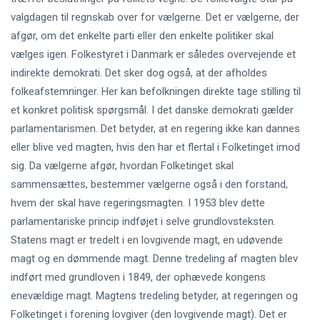
valgdagen til regnskab over for vælgerne. Det er vælgerne, der
afgør, om det enkelte parti eller den enkelte politiker skal
vælges igen. Folkestyret i Danmark er således overvejende et
indirekte demokrati. Det sker dog også, at der afholdes
folkeafstemninger. Her kan befolkningen direkte tage stilling til
et konkret politisk spørgsmål. I det danske demokrati gælder
parlamentarismen. Det betyder, at en regering ikke kan dannes
eller blive ved magten, hvis den har et flertal i Folketinget imod
sig. Da vælgerne afgør, hvordan Folketinget skal
sammensættes, bestemmer vælgerne også i den forstand,
hvem der skal have regeringsmagten. I 1953 blev dette
parlamentariske princip indføjet i selve grundlovsteksten.
Statens magt er tredelt i en lovgivende magt, en udøvende
magt og en dømmende magt. Denne tredeling af magten blev
indført med grundloven i 1849, der ophævede kongens
enevældige magt. Magtens tredeling betyder, at regeringen og
Folketinget i forening lovgiver (den lovgivende magt). Det er