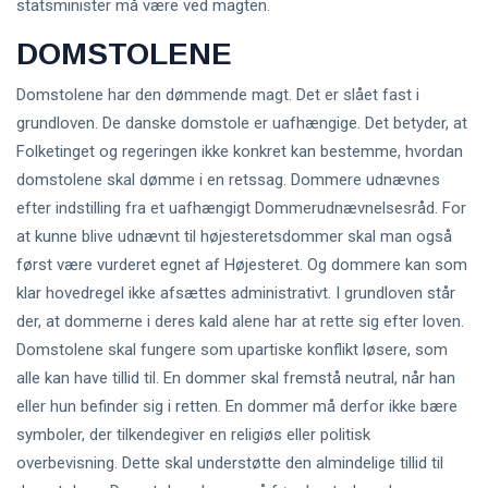
statsminister må være ved magten.
DOMSTOLENE
Domstolene har den dømmende magt. Det er slået fast i
grundloven. De danske domstole er uafhængige. Det betyder, at
Folketinget og regeringen ikke konkret kan bestemme, hvordan
domstolene skal dømme i en retssag. Dommere udnævnes
efter indstilling fra et uafhængigt Dommerudnævnelsesråd. For
at kunne blive udnævnt til højesteretsdommer skal man også
først være vurderet egnet af Højesteret. Og dommere kan som
klar hovedregel ikke afsættes administrativt. I grundloven står
der, at dommerne i deres kald alene har at rette sig efter loven.
Domstolene skal fungere som upartiske konflikt løsere, som
alle kan have tillid til. En dommer skal fremstå neutral, når han
eller hun befinder sig i retten. En dommer må derfor ikke bære
symboler, der tilkendegiver en religiøs eller politisk
overbevisning. Dette skal understøtte den almindelige tillid til