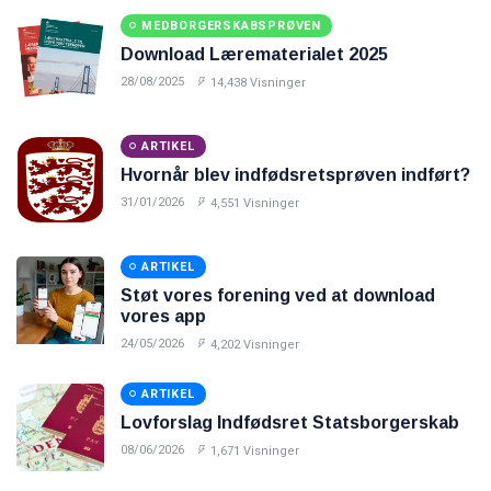
MEDBORGERSKABSPRØVEN
Download Lærematerialet 2025
28/08/2025
14,438 Visninger
ARTIKEL
Hvornår blev indfødsretsprøven indført?
31/01/2026
4,551 Visninger
ARTIKEL
Støt vores forening ved at download
vores app
24/05/2026
4,202 Visninger
ARTIKEL
Lovforslag Indfødsret Statsborgerskab
08/06/2026
1,671 Visninger