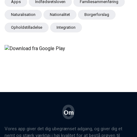
Apps
Indfødsretsloven
Familiesammenføring
Naturalisation
Nationalitet
Borgerforslag
Opholdstilladelse
Integration
O
Om
Vores app giver det dig ubegrænset adgang, og giver dig et
nemt og stærk værktøj i høj kvalitet for at bestå prøven til