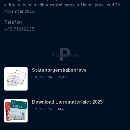
indfødsrets og medborgerskabsprøven. Næste prøve er d.25.
november 2026.
Telefon
+45 71669235
P
Populære
Statsborgerskabsprøve
03/06/2026
22,367
Download Lærematerialet 2025
28/08/2025
14,438