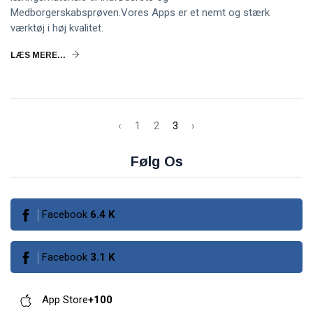
Medborgerskabsprøven.Vores Apps er et nemt og stærk
værktøj i høj kvalitet.
LÆS MERE...
‹
1
2
3
›
Følg Os
Facebook
6.4
K
Facebook
3.1
K
App Store
+100