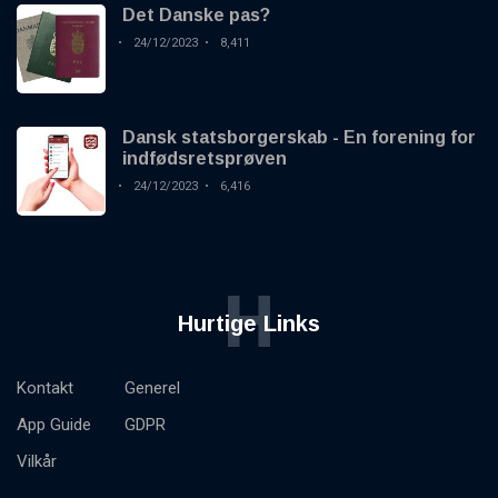
Det Danske pas?
24/12/2023
8,411
Dansk statsborgerskab - En forening for
indfødsretsprøven
24/12/2023
6,416
H
Hurtige Links
Kontakt
Generel
App Guide
GDPR
Vilkår