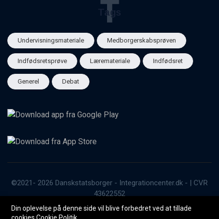
T
Tags
Undervisningsmateriale
Medborgerskabsprøven
Indfødsretsprøve
Læremateriale
Indfødsret
Generel
Debat
©2021- 2026 Danskstatsborger - Integrationcenter.dk - | CVR
43622552
Din oplevelse på denne side vil blive forbedret ved at tillade
Kontakt
Generel
App Guide
GDPR
cookies
Cookie Politik