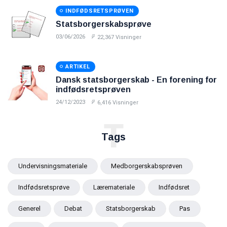
INDFØDSRETSPRØVEN
Statsborgerskabsprøve
03/06/2026
22,367 Visninger
ARTIKEL
Dansk statsborgerskab - En forening for
indfødsretsprøven
24/12/2023
6,416 Visninger
T
Tags
Undervisningsmateriale
Medborgerskabsprøven
Indfødsretsprøve
Læremateriale
Indfødsret
Generel
Debat
Statsborgerskab
Pas